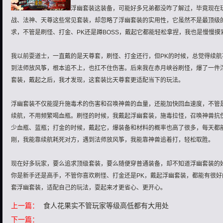
浮幽套装这装备，可能好多兄弟都没咋了解过，毕竟现在
战、法神、天尊这些常见套装，却忽略了浮幽套装的实用性，它虽然不是最顶级
求，不管是刷怪、打金、PK还是蹲BOSS，戴起它都能轻松拿捏，我也是慢慢摸
我以前耍道士，一直戴的是天尊套，刷怪、打金还行，但PK的时候，总觉得续
到法师放风筝，根本追不上，也扛不住伤害。后来我在赤月峡谷刷怪，爆了一件
套装，戴起之后，我才发现，这套装比天尊套更适配当下的玩法。
浮幽套装不仅能提升施毒术的伤害和召唤神兽的血量，还能加快回血速度，不管
续航，不用频繁喝血瓶。刷怪的时候，我戴起浮幽套装，施毒拉怪，召唤神兽抗
少血瓶、蓝瓶；打金的时候，戴起它，爆装备和材料的概率也高了很多，每天都
刚，我能靠续航耗死对方，遇到法师放风筝，我能靠神兽追着打，轻松取胜。
现在好多玩家，要么追求顶级套装，要么随便穿普通装备，却不知道浮幽套装的
你是新手还是高手，不管你喜欢刷怪、打金还是PK，戴起浮幽套装，都能有很
套浮幽套装，适配自己的玩法，耍起来才更省心、更开心。
上一篇：
食人花果实不管玩家等级高低都有大用处
下一篇：