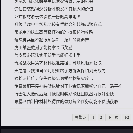
凤凰の飞玩法给平民玩家提供赚元宝的机会
道仙套装钻得深分析才能发挥其顶大的价值
死亡棺材游玩体验独一份的高难地图
升级游戏中主线都比较有手就会的越练越猛方式
屠龙宝刀执掌高等级怪物的准得很狩猎攻略
落魄神兵虽不起眼却是新手法师的救命符
虎王战盔戴对了能稳拿金币奖励
兽皮腰带玩法实用新手也能轻松上手
青龙战衣男凑齐材料找准路径即可顺风顺水获取
天之屠龙找准自个儿职业路子方能发挥顶到天战力
蜈蚣洞拉位走位失误极易遭受怪物集火攻击
传奇紫铜平民神装所以针对于业余玩家能够让自己一路平推
行会进入活动后及时抢限时奖励能让团队战力提升更快
果露酒曲制作材料熬得住的做好每个任务就能不费劲获取
总数 27
1
2
下一页
1/2