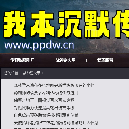
传奇私服刚开
|
战神逆火甲
|
武圣腰带
|
您的位置：
战神逆火甲
>
森林雪人遍布多张地图是新手练级顶好的小怪
药剂师的信要求材料达标的任务道具
佛魔之地逛一圈视觉直来直去爽翻
封魔靴助力快速提高输出伤害等级
白色虎齿项链助你轻松找到藏身位置
天使指环老招牌首饰老招牌的网络游戏让人怀念