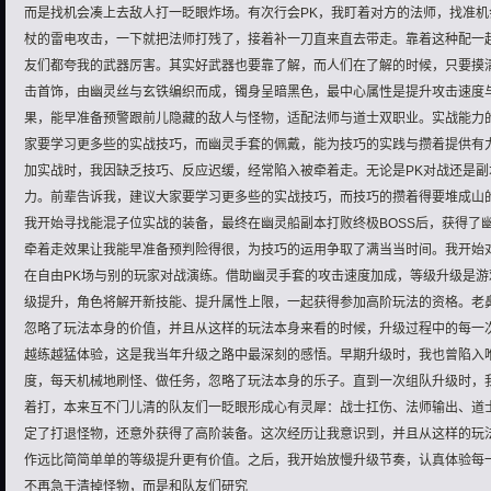
而是找机会凑上去敌人打一眨眼炸场。有次行会PK，我盯着对方的法师，找准
杖的雷电攻击，一下就把法师打残了，接着补一刀直来直去带走。靠着这种配一
友们都夸我的武器厉害。其实好武器也要靠了解，而人们在了解的时候，只要摸
击首饰，由幽灵丝与玄铁编织而成，镯身呈暗黑色，最中心属性是提升攻击速度
果，能早准备预警跟前儿隐藏的敌人与怪物，适配法师与道士双职业。实战能力
家要学习更多些的实战技巧，而幽灵手套的佩戴，能为技巧的实践与攒着提供有
加实战时，我因缺乏技巧、反应迟缓，经常陷入被牵着走。无论是PK对战还是
力。前辈告诉我，建议大家要学习更多些的实战技巧，而技巧的攒着得要堆成山
我开始寻找能混子位实战的装备，最终在幽灵船副本打败终极BOSS后，获得了
牵着走效果让我能早准备预判险得很，为技巧的运用争取了满当当时间。我开始
在自由PK场与别的玩家对战演练。借助幽灵手套的攻击速度加成，等级升级是
级提升，角色将解开新技能、提升属性上限，一起获得参加高阶玩法的资格。老
忽略了玩法本身的价值，并且从这样的玩法本身来看的时候，升级过程中的每一
越练越猛体验，这是我当年升级之路中最深刻的感悟。早期升级时，我也曾陷入
度，每天机械地刷怪、做任务，忽略了玩法本身的乐子。直到一次组队升级时，
着打，本来互不门儿清的队友们一眨眼形成心有灵犀：战士扛伤、法师输出、道
定了打退怪物，还意外获得了高阶装备。这次经历让我意识到，并且从这样的玩
作远比简简单单的等级提升更有价值。之后，我开始放慢升级节奏，认真体验每
不再急于清掉怪物，而是和队友们研究