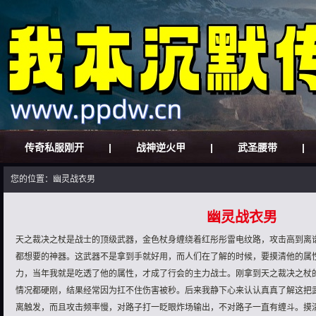
传奇私服刚开
|
战神逆火甲
|
武圣腰带
|
您的位置：幽灵战衣男
幽灵战衣男
天之裁决之杖是战士的顶级武器，金色杖身缠绕着红彤彤雷电纹路，攻击高到离
都想要的神器。这武器不是拿到手就好用，而人们在了解的时候，要摸清他的属
力，当年我就是吃透了他的属性，才成了行会的主力战士。刚拿到天之裁决之杖
情况都硬刚，结果经常因为扛不住伤害被秒。后来我静下心来认认真真了解这把
离触发，而且攻击频率慢，对路子打一眨眼炸场输出，不对路子一直有缠斗。摸