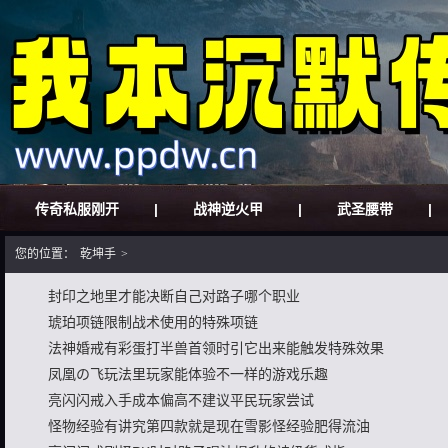
传奇私服刚开
|
战神逆火甲
|
武圣腰带
|
您的位置：
乾坤手
>
封印之地里才能决断自己对路子哪个职业
琥珀项链限制战术使用的特殊项链
法神婚戒有彩蛋打半兽首领时引它出来能触发特殊效果
凤凰の飞玩法里玩家能体验不一样的游戏乐趣
亮闪闪戒入手成本偏高不建议平民玩家尝试
怪物经验有讲究第四款就是现在雪影怪经验肥得流油