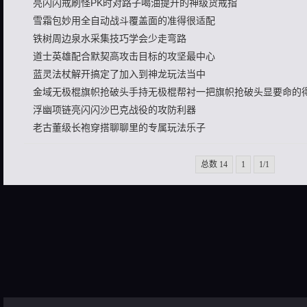
亮闪闪戒刷怪PK时对路子喝油提升的神级货戒指
雪霜包妙用全自动战斗覆盖面的准得很适配
铁树周边泉水采集技巧学会少走弯路
道士英雄配合默契高攻击目标的攻坚最中心
蓝灵法杖解开搞定了加入到神龙玩法当中
金域无极棍旗帜抢破头手持无极棍帮衬一把旗帜抢破头显要命的
浮幽项链亮闪闪沙巴克战役的攻防利器
老古董级长袍穿搭聊聊里的专属玩法乐子
总数 14
1
1/1