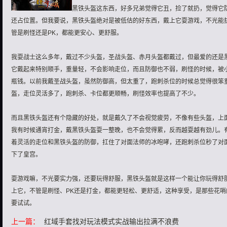
黑铁头盔这东西，好多兄弟觉得它丑，捡了就扔，觉得它
还占位置。但我要说，黑铁头盔绝对是被低估的好东西，戴上它耍游戏，不光能
管是刷怪还是PK，都能更安心、更舒服。
我耍战士这么多年，戴过不少头盔，圣战头盔、赤月头盔都戴过，但最爱的还是
它戴起来特别顺手，重量轻，不会影响走位，而且防御也不弱，刷怪的时候，被
瓶钱。以前我戴圣战头盔，虽然防御高，但太重了，跑刺杀位的时候总觉得很笨
盔，走位灵活多了，跑刺杀、卡位都更顺畅，刷怪效率也提高了不少。
而且黑铁头盔还有个隐藏的好处，就是戴久了不会视觉疲劳，不像有些头盔，上
我有时候通宵打金，戴黑铁头盔耍一整晚，也不会觉得累，反而越耍越有劲儿。
着灵活的走位和黑铁头盔的防御，扛住了对面法师的冰咆哮，还跑刺杀位秒了对
下了皇宫。
耍游戏嘛，不光要实力强，还要玩得舒服，黑铁头盔就是这样一个能让你玩得舒
上它，不管是刷怪、PK还是打金，都能更轻松、更舒适，这种享受，是那些花
要试试。
上一篇：
红域手套找对玩法模式实战输出拉满不浪费