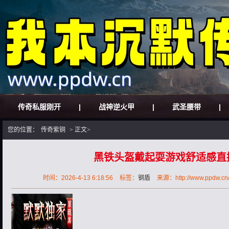
传奇私服刚开
|
战神逆火甲
|
武圣腰带
|
您的位置：
传奇紫铜
> 正文>
黑铁头盔戴起耍游戏舒适感直
时间：2026-4-13 6:18:56
标签：
钢盾
来源：http://www.ppdw.cn/h